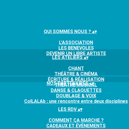
QUI SOMMES NOUS ?
▴
▾
L'ASSOCIATION
LES BENEVOLES
DEVENIR UN LIBRE ARTISTE
LES ATELIERS
▴
▾
CHANT
THÉÂTRE & CINÉMA
ÉCRITURE & RÉALISATION
NOS PARTENAIRES
▴
▾
THÉÂTRE MUSICAL
DANSE & CLAQUETTES
DOUBLAGE & VOIX
ColLALAb : une rencontre entre deux disciplines
LES RDV
▴
▾
COMMENT ÇA MARCHE ?
CADEAUX ET ÉVÈNEMENTS