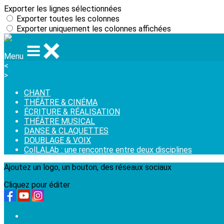
Exporter les lignes sélectionnées
Exporter toutes les colonnes
Exporter uniquement les colonnes affichées
Menu
<
>
CHANT
THÉÂTRE & CINÉMA
ÉCRITURE & RÉALISATION
THÉÂTRE MUSICAL
DANSE & CLAQUETTES
DOUBLAGE & VOIX
ColLALAb : une rencontre entre deux disciplines
Ajoutez un logo, un bouton, des réseaux sociaux
Cliquez pour éditer