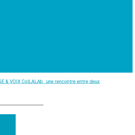
E & VOIX
ColLALAb : une rencontre entre deux