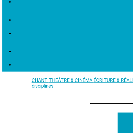
CHANT
THÉÂTRE & CINÉMA
ÉCRITURE & RÉA
disciplines